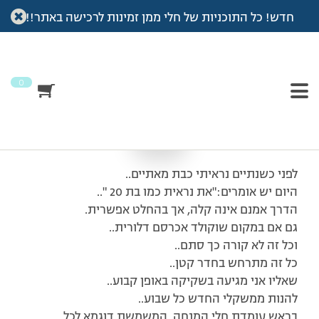
חדש! כל התוכניות של חלי ממן זמינות לרכישה באתר!!
עמוד הבית
>
מכתבי תודה
>
חלי יקרה!
חלי יקרה!
0
לפני כשנתיים נראיתי כבת מאתיים..
היום יש אומרים:"את נראית כמו בת 20 "..
הדרך אמנם אינה קלה, אך בהחלט אפשרית.
גם אם במקום שוקולד אכרסם דלורית..
וכל זה לא קורה כך סתם..
כל זה מתרחש בחדר קטן..
שאליו אני מגיעה בשקיקה באופן קבוע..
להנות ממשקלי החדש כל שבוע..
בראש עומדת חלי המנחה..המשמשת דוגמא לכל