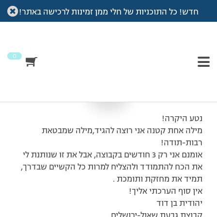
חדש! כל התוכניות של חלי ממן זמינות לרכישה באתר!
עמוד הבית
>
מכתבי תודה
>
הערכה ענקית
הערכה ענקית
0
נטע היקרה!
מילה אחת קטנה אני רוצה להגיד,מילה שמבטאת
רבות-תודה!
אומנם אני רק 3 חודשים בקבוצה, אבל את זו שנותנת לי
את הכח להתמודד ולהצליח למרות כל הקשיים שבדרך,
תמיד את מחזקת ותומכת .
אין סוף הערכתי אליך!
יהודית בן דוד
קבוצת גבעת שאול-ירושלים