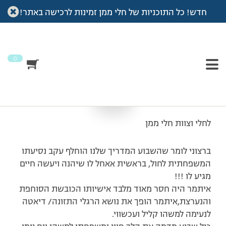
חדש! כל התוכניות של חלי ממן זמינות לרכישה באתר!
עמוד הבית
>
מכתבי תודה
>
געגועים
געגועים
0
לחלי וצוות חלי ממן
ברצוני לומר שהשבוע המדריך שלנו הוחלף עקב נסיעתו
המשפחתית לחול, בראשית אאחל לו שיהנה ויעשה חיים
מגיע לו !!!
איתמר היה חסר מאוד מלבד אישיותו הכובשת הסוחפת
והנערצת,איתמר הופך את נושא הרגלי התזונה/ דיאטה
לנעימה למשהו קליל ועכשווי.