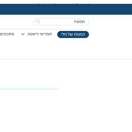
עמוד הבית
>
פורום
>
הגבלות
>
shutterstock_767622601-1.jpg
g
Search
for:
תפריטי דיאטה
מתכונים 
החנות של חלי