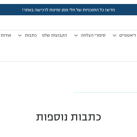
חדש! כל התוכניות של חלי ממן זמינות לרכישה באתר!
shutterstock_767622601-1.jp
דיאטטיים
סיפורי הצלחה
הקבוצות שלנו
כתבות
אודות
כתבות נוספות