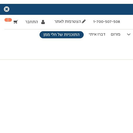
0
1-700-507-508
הצטרפות לאתר
התחבר
פורום
דברו איתי
התוכניות של חלי ממן