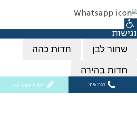
נגישות
שחור לבן
חדות כהה
חדות בהירה
דברו איתי
למידע והצטרפות
הפסק הבהובים
פונט קריא
הדגש קישורים
א
א
א