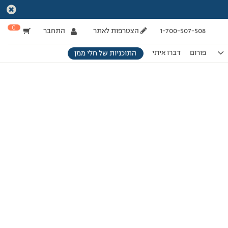
0
1-700-507-508
הצטרפות לאתר
התחבר
פורום
דברו איתי
התוכניות של חלי ממן