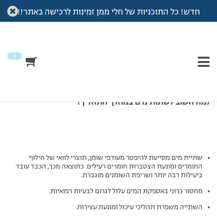
חדש! כל התוכניות של חלי ממן זמינות לרכישה באתר!!
עמוד הבית
>
שתיית מים
שתיית מים
0
למה חשוב לשתות מים במהלך התהליך?
שתיית מים מסייעת להיפטר מעודפי שומן, תוצרי לוואי של חילוף
החומרים ומונעת הצטברות חומרים רעילים. כתוצאה מכך, הכבד עובד
ביעילות רבה יותר ושריפת השומנים מוגברת.
מחסור כרוני באספקת המים עלול לגרום לבעיות רפואיות.
השתייה משפרת תהליכי עיכול ומונעת עצירות.