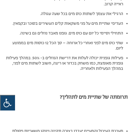
ראייה קרוב.
הרגילי את עצמך לשתות כוס מים בכל שעה עגולה.
העדיפי שתיית מים על פני משקאות קלים העשירים בסוכר ובקפאין.
התחילי וסיימי כל יום עם כוס מים. גופנו מאבד נוזלים גם בשינה.
שתי כוס מים לפני ואחרי כל ארוחה – סך הכל 12 כוסות מים בממוצע
ליום.
פעילות גופנית יכולה לעלות את דרישת הנוזלים ב- 50%. במהלך פעילות
גופנית מאומצת, כמו משחק בכדור או ריצה, חשוב לשתות מים לפני,
במהלך הפעילות ולאחריה.
תרומתה של שתיית מים לתהליך?
מערכת העיכול והמעיים יעבדו בצורה תקינה וינוקו משאריות פסולת