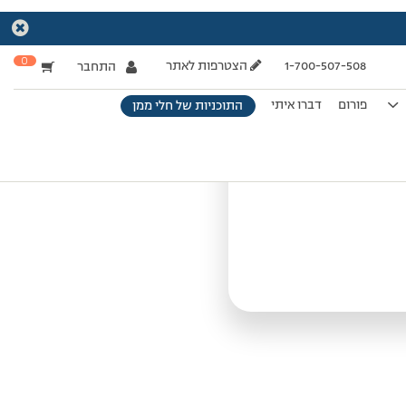
0
1-700-507-508
הצטרפות לאתר
התחבר
פורום
דברו איתי
התוכניות של חלי ממן