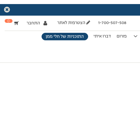
0
1-700-507-508
הצטרפות לאתר
התחבר
פורום
דברו איתי
התוכניות של חלי ממן