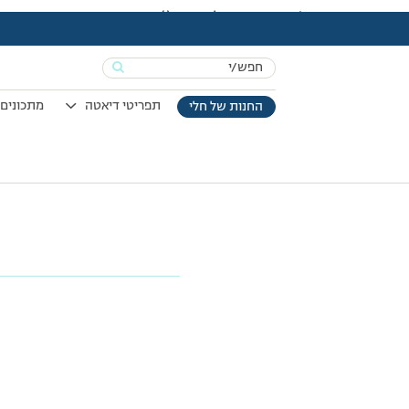
עמוד הבית
>
כתף טלה חגיגית
>
כתף טלה חגיגית (1)
Search
for:
תפריטי דיאטה
מתכונים 
החנות של חלי