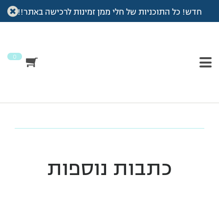
חדש! כל התוכניות של חלי ממן זמינות לרכישה באתר!!
עמוד הבית
>
הגיע הזמן לשינוי
>
meals-icon
meals-icon
0
כתבות נוספות