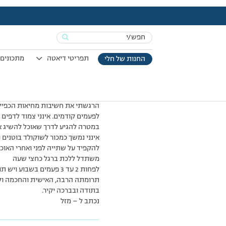
עמוד הבית
>
מכתבי תודה
>
מפגש פורה
Search
for:
תפריטי דיאטה
מתכונים 
החנות של חלי
הפגישה היום בעתלית היתה מאד חי
בקבוצה נוצרה הרגשה של משפחה כפ
התנהגות וגם שאלו שאלות. משיחות 
כגמלאי אינני מנסה לעשות רושם על
הרגשתי את חשיבות מחיאות הכפיים,
לפעמים קודמים. אינני צמוד לדפים
במטרה להגיע לדרך שאוכל להשיג א
אינני נמשך כמכור לשוקולד בוטנים
להקפיד על שתייה לפני ואחרי האו
משתדל ללכת ברגל כחצי שעה
לפחות 2 עד 3 פעמים בשבוע 
תרומתה הרבה, האישית והחכמה ול
בתודה ובברכה יקיר.
נכתב ל – מזל