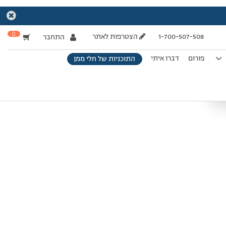
0
1-700-507-508
הצטרפות לאתר
התחבר
פורום
דברו איתי
התוכניות של חלי ממן