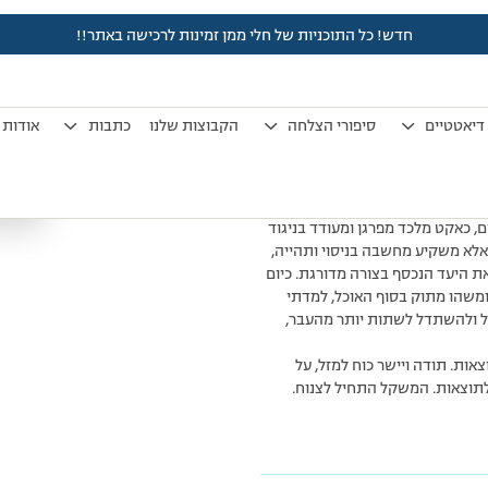
חדש! כל התוכניות של חלי ממן זמינות לרכישה באתר!!
מפגש פורה
דיאטטיים
סיפורי הצלחה
הקבוצות שלנו
כתבות
אודות
ובית.
י שמזל ציינה, חברים הדגישו דרך
אלו למדנו רבות.
 מישהו במטרת ההרזייה. היום
 כאקט מלכד מפרגן ומעודד בניגוד
 אלא משקיע מחשבה בניסוי ותהייה,
ת היעד הנכסף בצורה מדורגת. כיום
 ומשהו מתוק בסוף האוכל, למדתי
כל ולהשתדל לשתות יותר מהעבר,
ויש תוצאות. תודה ויישר כוח למזל, על
תוצאות. המשקל התחיל לצנוח.