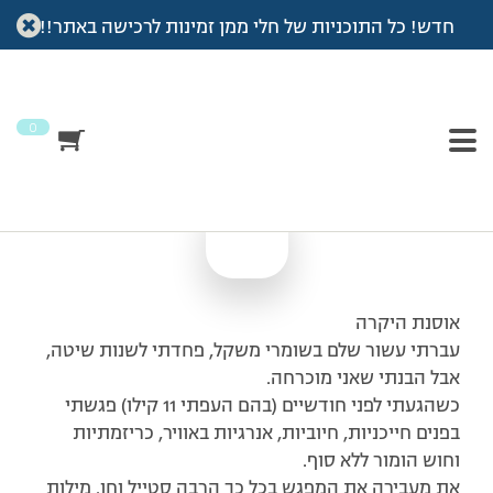
חדש! כל התוכניות של חלי ממן זמינות לרכישה באתר!!
עמוד הבית
>
מכתבי תודה
>
מכתב תודה לאוסנת גלילי ולחלי ממן
מכתב תודה לאוסנת
גלילי ולחלי ממן
0
אוסנת היקרה
עברתי עשור שלם בשומרי משקל, פחדתי לשנות שיטה,
אבל הבנתי שאני מוכרחה.
כשהגעתי לפני חודשיים (בהם העפתי 11 קילו) פגשתי
בפנים חייכניות, חיוביות, אנרגיות באוויר, כריזמתיות
וחוש הומור ללא סוף.
את מעבירה את המפגש בכל כך הרבה סטייל וחן. מילות